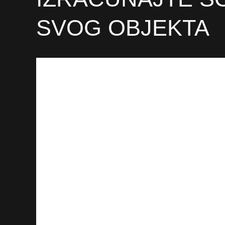
SVOG OBJEKTA